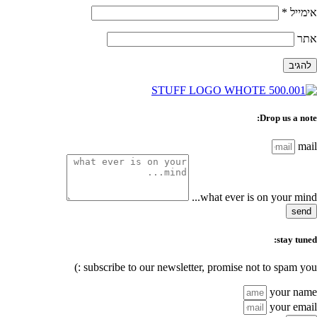
אימייל
*
אתר
Drop us a note:
mail
what ever is on your mind...
send
stay tuned:
subscribe to our newsletter, promise not to spam you :)
your name
your email