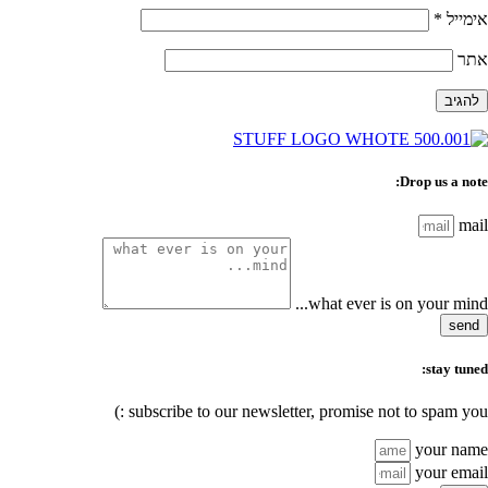
אימייל
*
אתר
Drop us a note:
mail
what ever is on your mind...
send
stay tuned:
subscribe to our newsletter, promise not to spam you :)
your name
your email