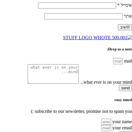
אימייל
*
אתר
Drop us a note:
mail
what ever is on your mind...
send
stay tuned:
subscribe to our newsletter, promise not to spam you :)
your name
your email