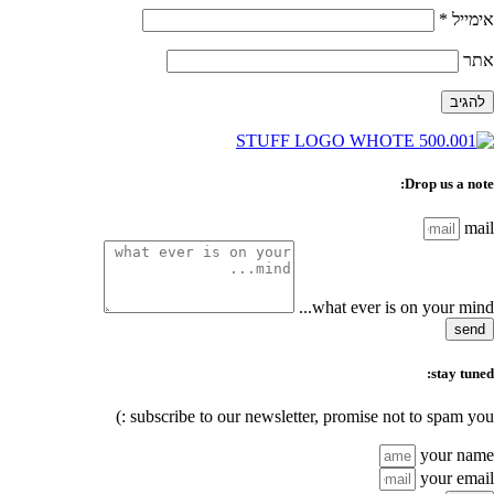
אימייל
*
אתר
Drop us a note:
mail
what ever is on your mind...
send
stay tuned:
subscribe to our newsletter, promise not to spam you :)
your name
your email