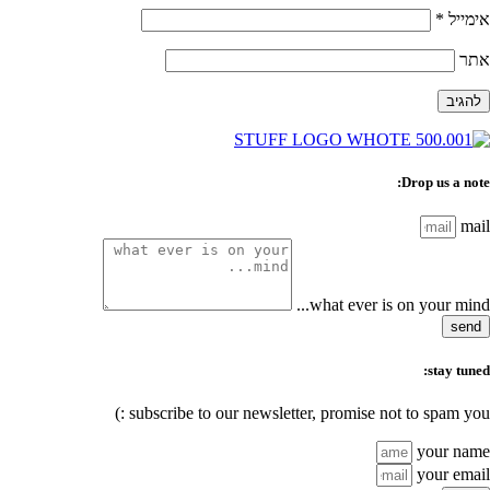
אימייל
*
אתר
Drop us a note:
mail
what ever is on your mind...
send
stay tuned:
subscribe to our newsletter, promise not to spam you :)
your name
your email