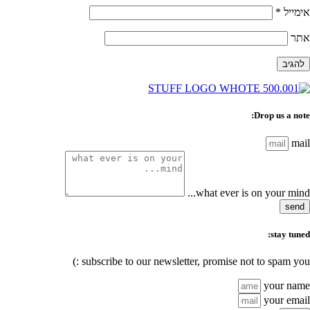
אימייל
*
אתר
Drop us a note:
mail
what ever is on your mind...
send
stay tuned:
subscribe to our newsletter, promise not to spam you :)
your name
your email