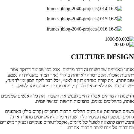
CULTURE DESIGN
אנחנו מאמינים שחדשנות זה דבר מדהים. אבל כפי שפיטר דרוקר אמר
״תרבות אוכלת אסטרטגיה לארוחת בוקר״ (איך תמיד באנגלית זה נשמע
טוב יותר).
מה קורה כש״הארגון זז לאט״, ״כל דבר לוקח המון זמן להניע״,
״יש רעיונות אבל לא יוצאים לדרך״, ״לא מגיבים מספיק מהר לשוק…״
חדשנות זה מדהים אבל זה חייב לפגוש את השטח, את כל האנשים שמניעים
אותה, בתהליכים נכונים, בתפיסות חדשות ובגישה יזמית.
בשנים האחרונות אנו בונים תהליכי תרבות רוחביים (קרוס-סילו) בארגונים
גדולים, פלטפורמות פנימיות לחדשנות ויזמות, ליהוק יזמים מתוך הארגון
והכשרתם להוצאה לפועל של מיזמים, אקסלרטורים פנימיים ובעיקר מייצרים
מחוברות על מנת ליצור תרבות אחרת.