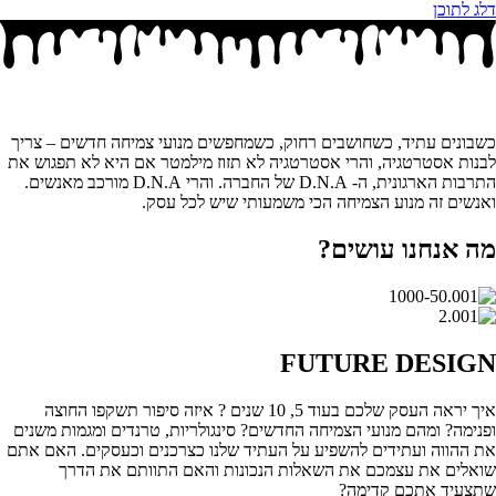
דלג לתוכן
כשבונים עתיד, כשחושבים רחוק, כשמחפשים מנועי צמיחה חדשים – צריך
לבנות אסטרטגיה, והרי אסטרטגיה לא תזוז מילמטר אם היא לא תפגוש את
התרבות הארגונית, ה- D.N.A של החברה. והרי D.N.A מורכב מאנשים.
ואנשים זה מנוע הצמיחה הכי משמעותי שיש לכל עסק.
מה אנחנו עושים?
FUTURE DESIGN
איך יראה העסק שלכם בעוד 5, 10 שנים ? איזה סיפור תשקפו החוצה
ופנימה? ומהם מנועי הצמיחה החדשים? סינגולריות, טרנדים ומגמות משנים
את ההווה ועתידים להשפיע על העתיד שלנו כצרכנים וכעסקים. האם אתם
שואלים את עצמכם את השאלות הנכונות והאם התוותם את הדרך
שתצעיד אתכם קדימה?