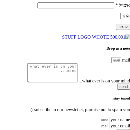
אימייל
*
אתר
Drop us a note:
mail
what ever is on your mind...
send
stay tuned:
subscribe to our newsletter, promise not to spam you :)
your name
your email