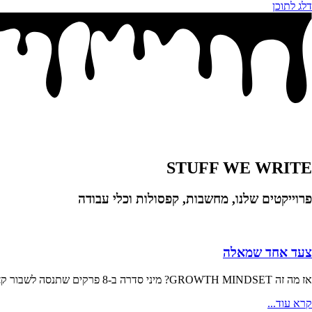
דלג לתוכן
STUFF WE WRITE
פרוייקטים שלנו, מחשבות, קפסולות וכלי עבודה
צעד אחד שמאלה
אז מה זה GROWTH MINDSET? מיני סדרה ב-8 פרקים שתנסה לשבור קצת את ה״באזזוורד״ ולתת
קרא עוד...