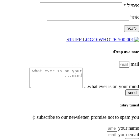
אימייל
*
אתר
Drop us a note:
mail
what ever is on your mind...
send
stay tuned:
subscribe to our newsletter, promise not to spam you :)
your name
your email