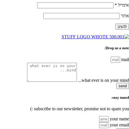
אימייל
*
אתר
Drop us a note:
mail
what ever is on your mind...
send
stay tuned:
subscribe to our newsletter, promise not to spam you :)
your name
your email