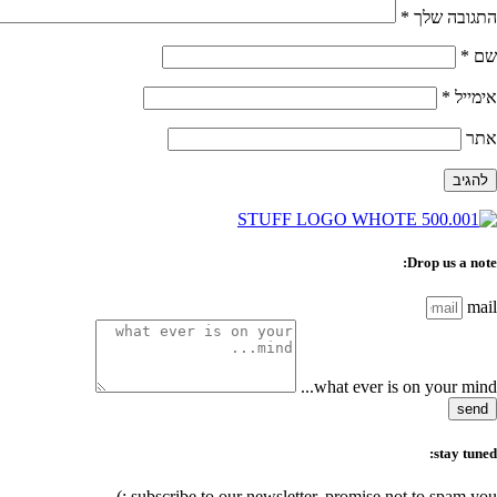
התגובה שלך
*
שם
*
אימייל
*
אתר
Drop us a note:
mail
what ever is on your mind...
send
stay tuned:
subscribe to our newsletter, promise not to spam you :)