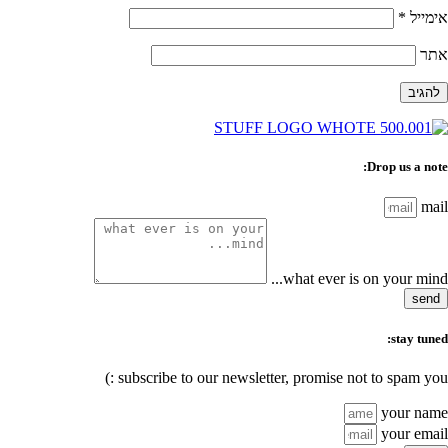
אימייל
*
אתר
Drop us a note:
mail
what ever is on your mind...
send
stay tuned:
subscribe to our newsletter, promise not to spam you :)
your name
your email