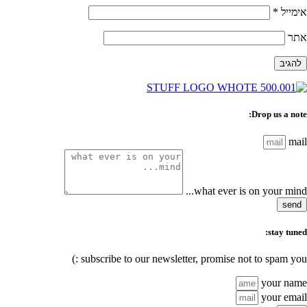
אימייל
*
אתר
Drop us a note:
mail
what ever is on your mind...
send
stay tuned:
subscribe to our newsletter, promise not to spam you :)
your name
your email