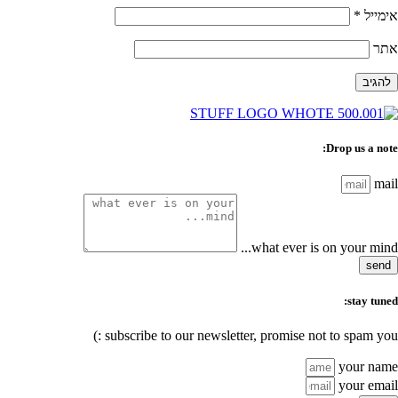
אימייל
*
אתר
Drop us a note:
mail
what ever is on your mind...
send
stay tuned:
subscribe to our newsletter, promise not to spam you :)
your name
your email