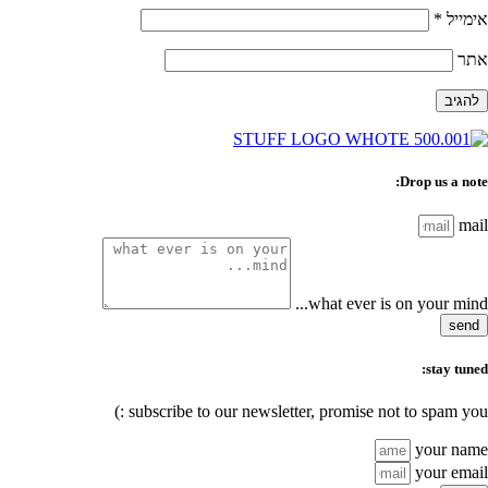
אימייל
*
אתר
Drop us a note:
mail
what ever is on your mind...
send
stay tuned:
subscribe to our newsletter, promise not to spam you :)
your name
your email