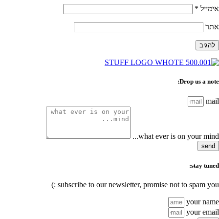
אימייל
*
אתר
Drop us a note:
mail
what ever is on your mind...
send
stay tuned:
subscribe to our newsletter, promise not to spam you :)
your name
your email