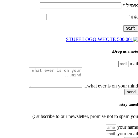
אימייל
*
אתר
Drop us a note:
mail
what ever is on your mind...
send
stay tuned:
subscribe to our newsletter, promise not to spam you :)
your name
your email