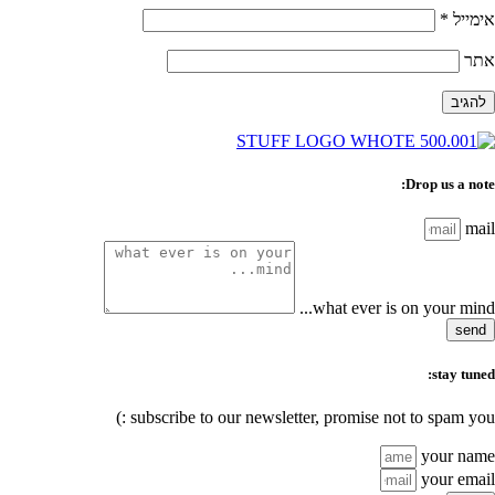
אימייל
*
אתר
Drop us a note:
mail
what ever is on your mind...
send
stay tuned:
subscribe to our newsletter, promise not to spam you :)
your name
your email