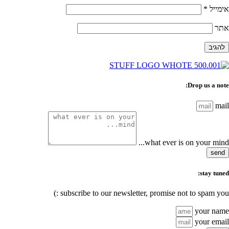
אימייל
*
אתר
Drop us a note:
mail
what ever is on your mind...
send
stay tuned:
subscribe to our newsletter, promise not to spam you :)
your name
your email