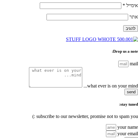
אימייל
*
אתר
Drop us a note:
mail
what ever is on your mind...
send
stay tuned:
subscribe to our newsletter, promise not to spam you :)
your name
your email