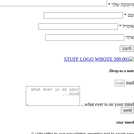
התגובה שלך
*
שם
*
אימייל
*
אתר
Drop us a note:
mail
what ever is on your mind...
send
stay tuned:
subscribe to our newsletter, promise not to spam you :)