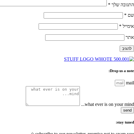
התגובה שלך
*
שם
*
אימייל
*
אתר
Drop us a note:
mail
what ever is on your mind...
send
stay tuned:
subscribe to our newsletter, promise not to spam you :)