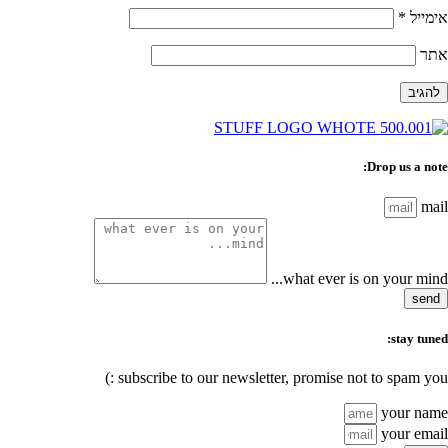
אימייל
*
אתר
Drop us a note:
mail
what ever is on your mind...
send
stay tuned:
subscribe to our newsletter, promise not to spam you :)
your name
your email