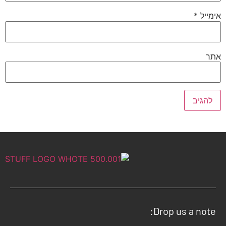
אימייל
*
אתר
Drop us a note: