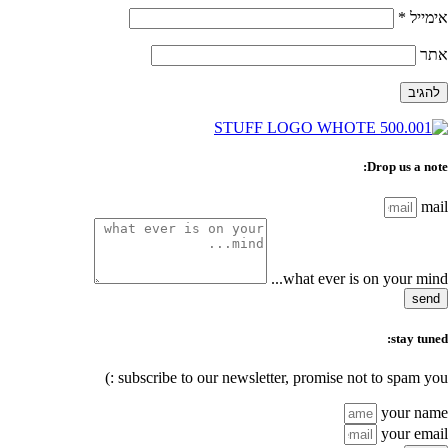
אימייל
*
אתר
Drop us a note:
mail
what ever is on your mind...
send
stay tuned:
subscribe to our newsletter, promise not to spam you :)
your name
your email