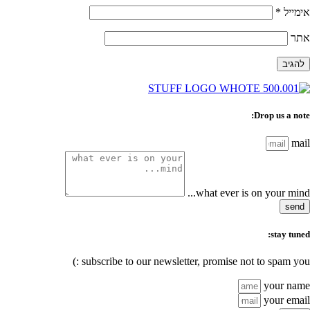
אימייל
*
אתר
Drop us a note:
mail
what ever is on your mind...
send
stay tuned:
subscribe to our newsletter, promise not to spam you :)
your name
your email