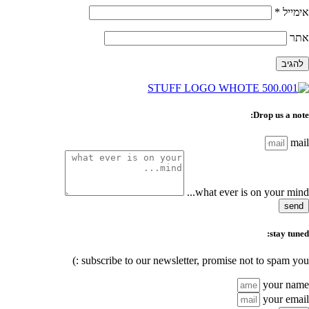
אימייל
*
אתר
Drop us a note:
mail
what ever is on your mind...
send
stay tuned:
subscribe to our newsletter, promise not to spam you :)
your name
your email