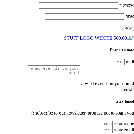
אימייל
*
אתר
Drop us a note:
mail
what ever is on your mind...
send
stay tuned:
subscribe to our newsletter, promise not to spam you :)
your name
your email