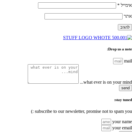
אימייל
*
אתר
Drop us a note:
mail
what ever is on your mind...
send
stay tuned:
subscribe to our newsletter, promise not to spam you :)
your name
your email