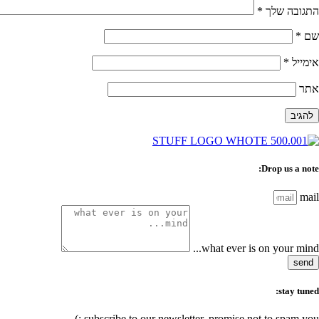
התגובה שלך
*
שם
*
אימייל
*
אתר
Drop us a note:
mail
what ever is on your mind...
send
stay tuned:
subscribe to our newsletter, promise not to spam you :)