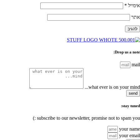
אימייל
*
אתר
Drop us a note:
mail
what ever is on your mind...
send
stay tuned:
subscribe to our newsletter, promise not to spam you :)
your name
your email