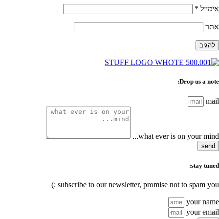
אימייל
*
אתר
Drop us a note:
mail
what ever is on your mind...
send
stay tuned:
subscribe to our newsletter, promise not to spam you :)
your name
your email