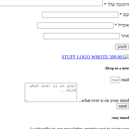
התגובה שלך
*
שם
*
אימייל
*
אתר
Drop us a note:
mail
what ever is on your mind...
send
stay tuned:
subscribe to our newsletter, promise not to spam you :)