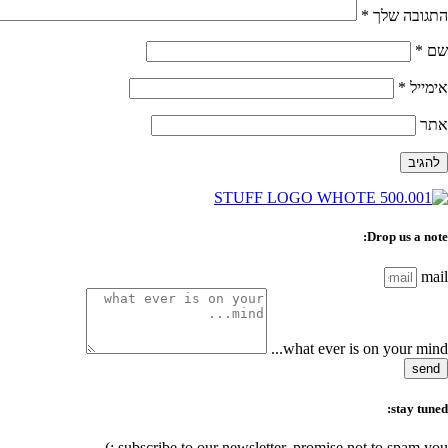
התגובה שלך
*
שם
*
אימייל
*
אתר
Drop us a note:
mail
what ever is on your mind...
send
stay tuned:
subscribe to our newsletter, promise not to spam you :)