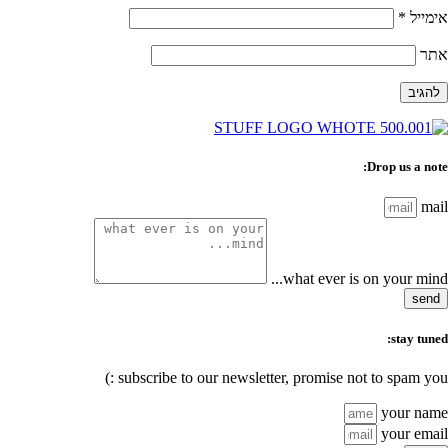
אימייל
*
אתר
Drop us a note:
mail
what ever is on your mind...
send
stay tuned:
subscribe to our newsletter, promise not to spam you :)
your name
your email