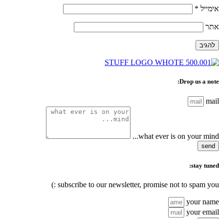
אימייל
*
אתר
Drop us a note:
mail
what ever is on your mind...
send
stay tuned:
subscribe to our newsletter, promise not to spam you :)
your name
your email