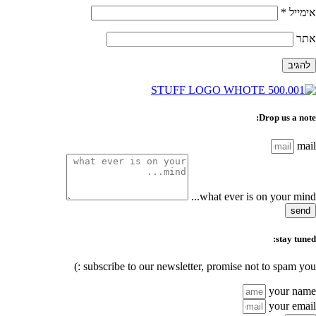
אימייל
*
אתר
Drop us a note:
mail
what ever is on your mind...
send
stay tuned:
subscribe to our newsletter, promise not to spam you :)
your name
your email