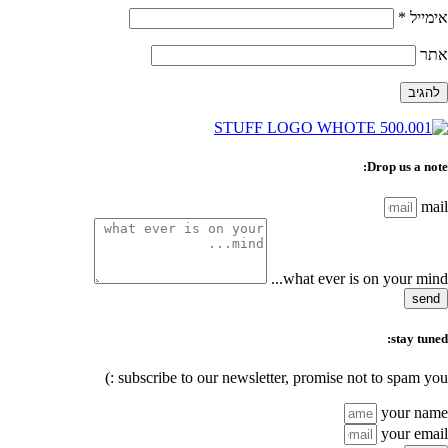
אימייל
*
אתר
Drop us a note:
mail
what ever is on your mind...
send
stay tuned:
subscribe to our newsletter, promise not to spam you :)
your name
your email