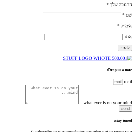
התגובה שלך
*
שם
*
אימייל
*
אתר
Drop us a note:
mail
what ever is on your mind...
send
stay tuned:
subscribe to our newsletter, promise not to spam you :)