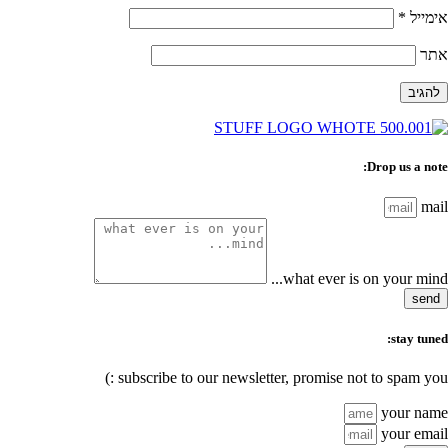
אימייל
*
אתר
Drop us a note:
mail
what ever is on your mind...
send
stay tuned:
subscribe to our newsletter, promise not to spam you :)
your name
your email