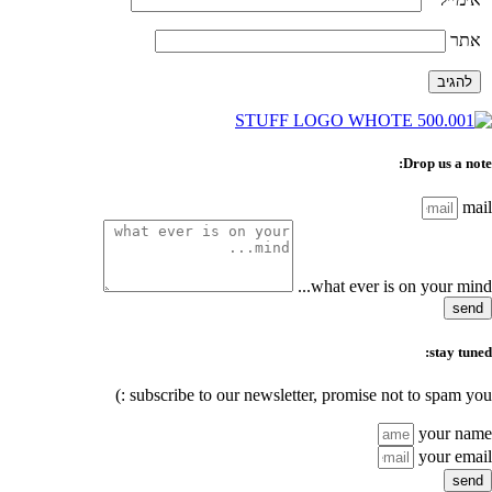
ר
Drop us a n
m
what ever is on your min
se
stay tu
subscribe to our newsletter, promise not to spam yo
your n
your em
se