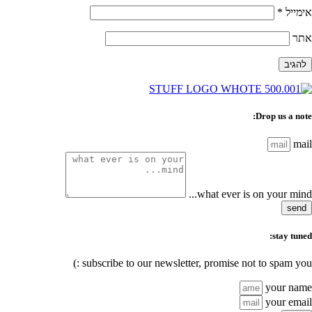
אימייל
*
אתר
Drop us a note:
mail
what ever is on your mind...
send
stay tuned:
subscribe to our newsletter, promise not to spam you :)
your name
your email