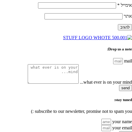
אימייל
*
אתר
Drop us a note:
mail
what ever is on your mind...
send
stay tuned:
subscribe to our newsletter, promise not to spam you :)
your name
your email