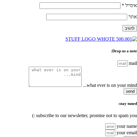
אימייל
*
אתר
Drop us a note:
mail
what ever is on your mind...
send
stay tuned:
subscribe to our newsletter, promise not to spam you :)
your name
your email