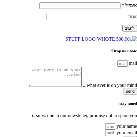
אימייל
*
אתר
Drop us a note:
mail
what ever is on your mind...
send
stay tuned:
subscribe to our newsletter, promise not to spam you :)
your name
your email