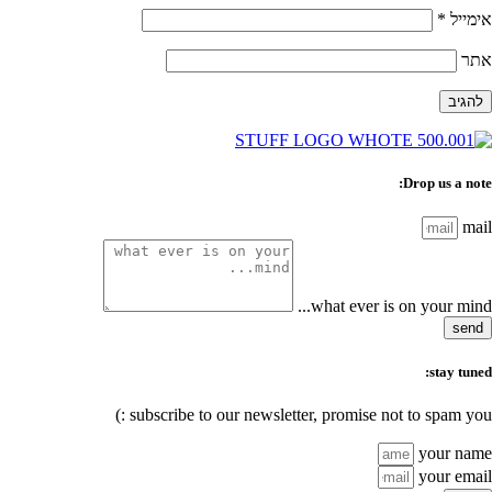
אימייל
*
אתר
Drop us a note:
mail
what ever is on your mind...
send
stay tuned:
subscribe to our newsletter, promise not to spam you :)
your name
your email