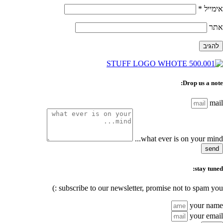
אימייל
*
אתר
Drop us a note:
mail
what ever is on your mind...
send
stay tuned:
subscribe to our newsletter, promise not to spam you :)
your name
your email