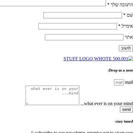
התגובה שלך
*
שם
*
אימייל
*
אתר
Drop us a note:
mail
what ever is on your mind...
send
stay tuned:
subscribe to our newsletter, promise not to spam you :)