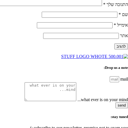
התגובה שלך
*
שם
*
אימייל
*
אתר
Drop us a note:
mail
what ever is on your mind...
send
stay tuned:
subscribe to our newsletter, promise not to spam you :)